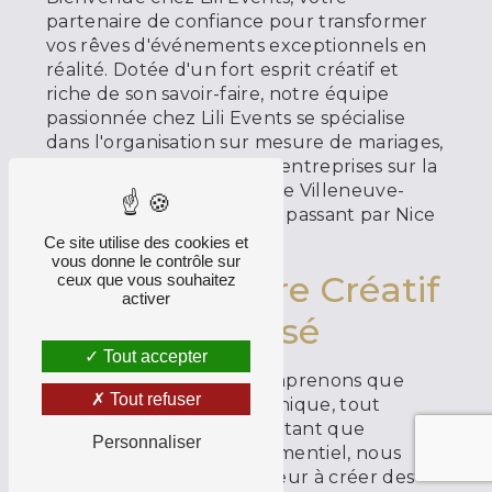
partenaire de confiance pour transformer
vos rêves d'événements exceptionnels en
réalité. Dotée d'un fort esprit créatif et
riche de son savoir-faire, notre équipe
passionnée chez Lili Events se spécialise
dans l'organisation sur mesure de mariages,
d'événements privés et d'entreprises sur la
magnifique Côte d'Azur, de Villeneuve-
Loubet à Saint Tropez, en passant par Nice
et Cannes.
Ce site utilise des cookies et
vous donne le contrôle sur
Un Savoir-faire Créatif
ceux que vous souhaitez
activer
et Personnalisé
Tout accepter
Chez Lili Events, nous comprenons que
Tout refuser
chaque événement est unique, tout
comme chaque client. En tant que
Personnaliser
professionnels de l'événementiel, nous
mettons un point d'honneur à créer des