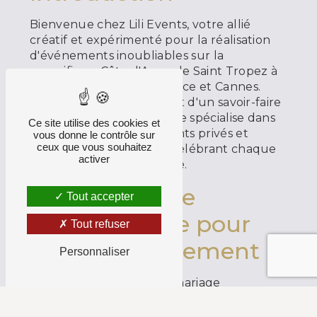
Bienvenue chez Lili Events, votre allié
créatif et expérimenté pour la réalisation
d'événements inoubliables sur la
magnifique Côte d'Azur, de Saint Tropez à
Monaco, en passant par Nice et Cannes.
Forte d’un esprit créatif et d'un savoir-faire
exceptionnel, Lili Events se spécialise dans
Ce site utilise des cookies et
l'organisation d'événements privés et
vous donne le contrôle sur
ceux que vous souhaitez
professionnels uniques, célébrant chaque
activer
étape importante de la vie.
Une Approche
Tout accepter
Personnalisée pour
Tout refuser
Chaque Événement
Personnaliser
Que vous envisagiez un mariage
romantique, un anniversaire mémorable,
un baptême émouvant, une Bar Mitzvah